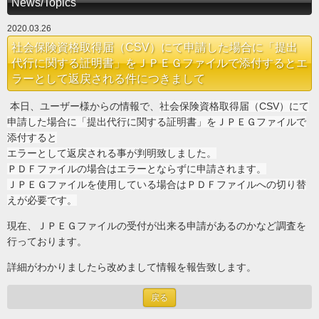
News/Topics
2020.03.26
社会保険資格取得届（CSV）にて申請した場合に「提出
代行に関する証明書」をＪＰＥＧファイルで添付するとエ
ラーとして返戻される件につきまして
本日、ユーザー様からの情報で、
社会保険資格取得届（CSV）にて
申請した場合に「提出代行に関する証明書」をＪＰＥＧファイルで
添付すると
エラーとして返戻される事が判明致しました。
ＰＤＦファイルの場合はエラーとならずに申請されます。
ＪＰＥＧファイルを使用している場合はＰＤＦファイルへの切り替
えが必要です。
現在、
ＪＰＥＧファイルの受付が出来る申請があるのかなど調査を
行っております。
詳細がわかりましたら改めまして情報を報告致します。
戻る