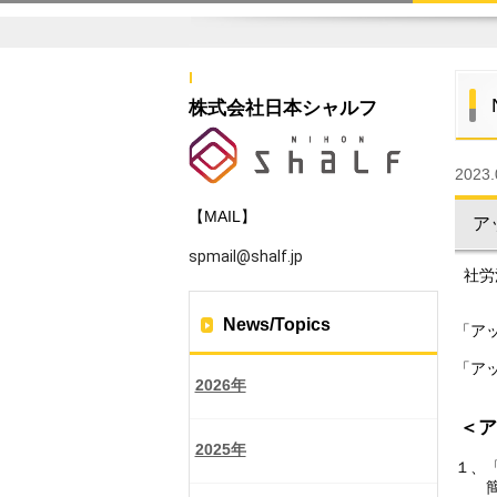
株式会社日本シャルフ
2023.
【MAIL】
ア
spmail@shalf.jp
社労
News/Topics
「ア
「ア
2026年
＜ア
2025年
１、
簡易