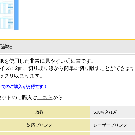
品詳細
紙を使用した非常に見やすい明細書です。
サイズに2面、切り取り線から簡単に切り離すことができます
ッタリ収まります。
トでのご購入がお得です！
セットのご購入は
こちら
から
枚数
500枚入/1〆
対応プリンタ
レーザープリンタ