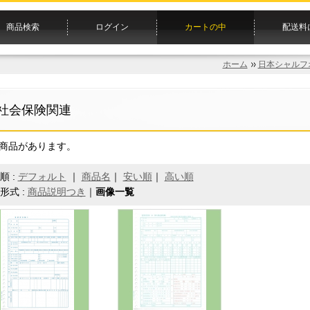
商品検索
ログイン
カートの中
配送料
ホーム
日本シャルフ
社会保険関連
の商品があります。
順 :
デフォルト
｜
商品名
｜
安い順
｜
高い順
形式 :
商品説明つき
｜
画像一覧