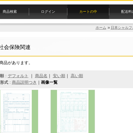
商品検索
ログイン
カートの中
配送料
ホーム
日本シャルフ
社会保険関連
の商品があります。
順 :
デフォルト
｜
商品名
｜
安い順
｜
高い順
形式 :
商品説明つき
｜
画像一覧